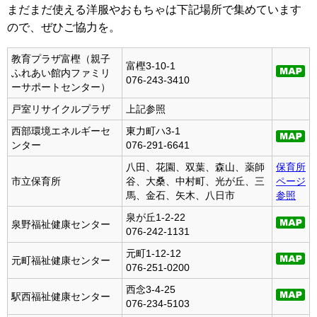
まだまだ使える洋服やおもちゃは下記場所で集めています
ので、ぜひご協力を。
教育プラザ富樫（親子
富樫3-10-1
ふれあい館内ファミリ
076-243-3410
ーサポートセンター）
戸室リサイクルプラザ
上記参照
西部環境エネルギーセ
東力町ハ3-1
ンター
076-291-6641
八田、花園、双葉、森山、薬師
保育所
市立保育所
谷、大桑、中村町、光が丘、三
ページ
馬、金石、矢木、八日市
参照
泉が丘1-2-22
泉野福祉健康センター
076-242-1131
元町1-12-12
元町福祉健康センター
076-251-0200
西念3-4-25
駅西福祉健康センター
076-234-5103