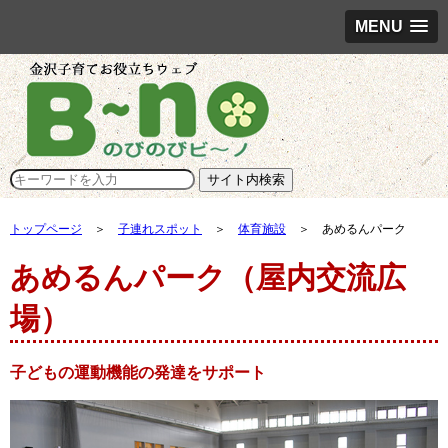
MENU
トップページ
＞
子連れスポット
＞
体育施設
＞ あめるんパーク
あめるんパーク（屋内交流広
場）
子どもの運動機能の発達をサポート