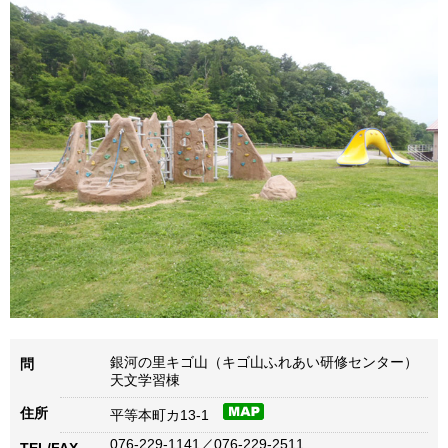
銀河の里キゴ山（キゴ山ふれあい研修センター）
問
天文学習棟
住所
平等本町カ13-1
076-229-1141／076-229-2511