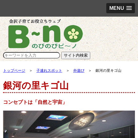
MENU
トップページ
＞
子連れスポット
＞
外遊び
＞ 銀河の里キゴ山
銀河の里キゴ山
コンセプトは「自然と宇宙」