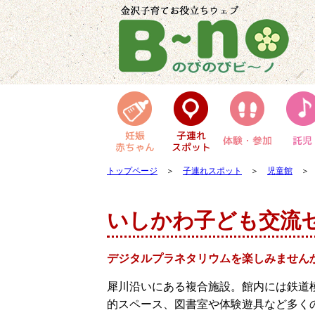
トップページ
＞
子連れスポット
＞
児童館
＞ 
いしかわ子ども交流
デジタルプラネタリウムを楽しみません
犀川沿いにある複合施設。館内には鉄道
的スペース、図書室や体験遊具など多く