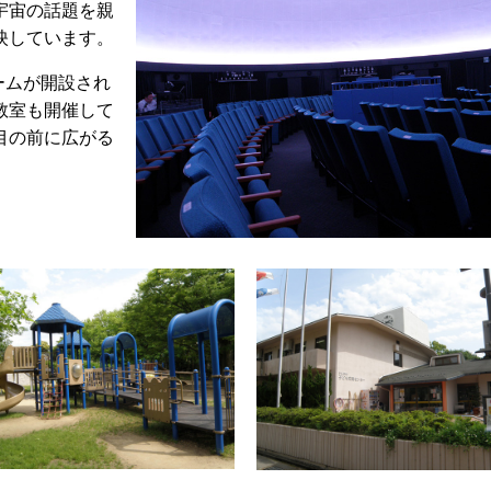
宇宙の話題を親
映しています。
ームが開設され
教室も開催して
目の前に広がる
。