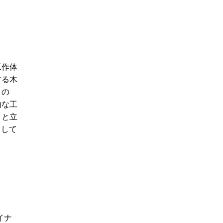
工作体
する木
うの
由な工
りと立
として
イナ