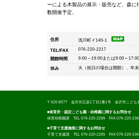
ーによる木製品の展示・販売など、森に
数開催予定。
住所
浅川町イ140-1
076-220-2217
TEL/FAX
9:00～19:00または9:00～1
開館時間
火（祝日の場合は開館）、年末
休み
〒920-8577 金沢市広坂1丁目1番1号 金沢市こども
■保育所・認定こども園・幼稚園に関するお問合せ
保育幼稚園課 TEL 076-220-2299 FAX 076-220-236
■子育て支援施策に関するお問合せ
子育て支援課 TEL 076-220-2285 FAX 076-220-236